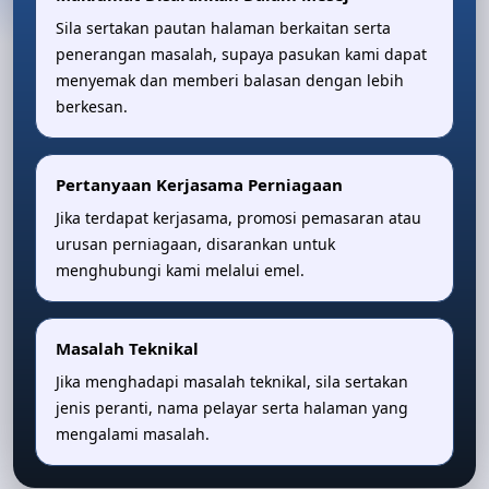
Sila sertakan pautan halaman berkaitan serta
penerangan masalah, supaya pasukan kami dapat
menyemak dan memberi balasan dengan lebih
berkesan.
Pertanyaan Kerjasama Perniagaan
Jika terdapat kerjasama, promosi pemasaran atau
urusan perniagaan, disarankan untuk
menghubungi kami melalui emel.
Masalah Teknikal
Jika menghadapi masalah teknikal, sila sertakan
jenis peranti, nama pelayar serta halaman yang
mengalami masalah.