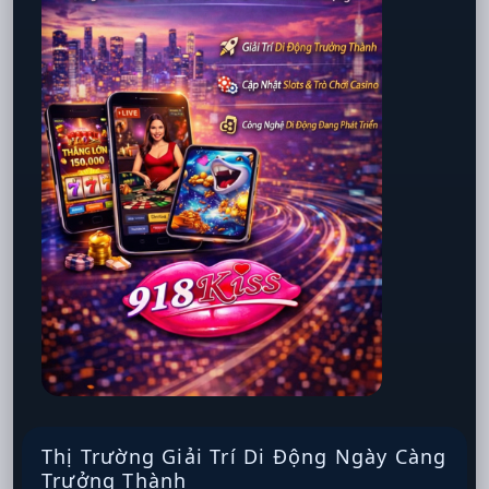
Thị Trường Giải Trí Di Động Ngày Càng
Trưởng Thành