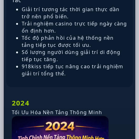
Tác
Giải trí tương tác thời gian thực dần
trở nên phổ biến.
Trải nghiệm casino trực tiếp ngày càng
ổn định hơn.
Tốc độ phản hồi của hệ thống nền
tảng tiếp tục được tối ưu.
Số lượng người dùng giải trí di động
tiếp tục tăng.
918kiss tiếp tục nâng cao trải nghiệm
giải trí tổng thể.
2024
Tối Ưu Hóa Nền Tảng Thông Minh