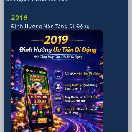
2019
Định Hướng Nền Tảng Di Động