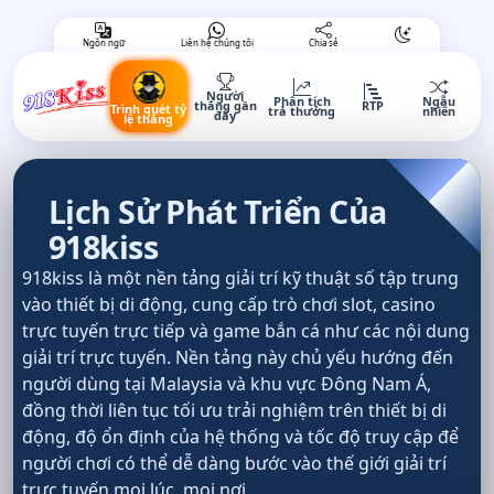
Ngôn ngữ
Liên hệ chúng tôi
Chia sẻ
Người
Phân tích
Ngẫu
thắng gần
RTP
Trình quét tỷ
trả thưởng
nhiên
đây
lệ thắng
Lịch Sử Phát Triển Của
918kiss
918kiss là một nền tảng giải trí kỹ thuật số tập trung
vào thiết bị di động, cung cấp trò chơi slot, casino
trực tuyến trực tiếp và game bắn cá như các nội dung
giải trí trực tuyến. Nền tảng này chủ yếu hướng đến
người dùng tại Malaysia và khu vực Đông Nam Á,
đồng thời liên tục tối ưu trải nghiệm trên thiết bị di
động, độ ổn định của hệ thống và tốc độ truy cập để
người chơi có thể dễ dàng bước vào thế giới giải trí
trực tuyến mọi lúc, mọi nơi.