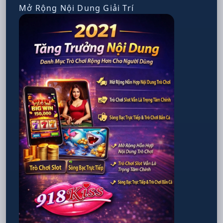
Mở Rộng Nội Dung Giải Trí