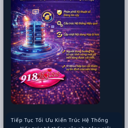
Tiếp Tục Tối Ưu Kiến Trúc Hệ Thống