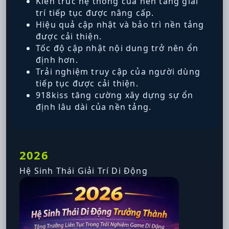
Kiến trúc hệ thống của nền tảng giải
trí tiếp tục được nâng cấp.
Hiệu quả cập nhật và bảo trì nền tảng
được cải thiện.
Tốc độ cập nhật nội dung trở nên ổn
định hơn.
Trải nghiệm truy cập của người dùng
tiếp tục được cải thiện.
918kiss tăng cường xây dựng sự ổn
định lâu dài của nền tảng.
2026
Hệ Sinh Thái Giải Trí Di Động