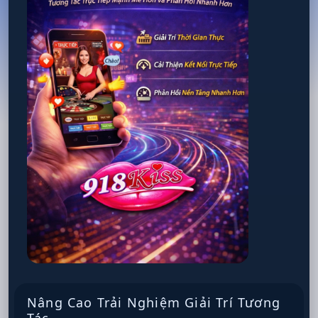
Nâng Cao Trải Nghiệm Giải Trí Tương